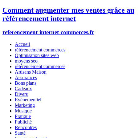
Comment augmenter mes ventes grâce au
référencement internet
referencement-internet-commerces.fr
Accueil
référencement commerces
Optimisation sites web
moyens seo
référencement commerces
Artisans Maison
Assurances
Bons plans
Cadeaux
Divers
Evènementiel
Marketing
Musique
Pratique
Publicité
Rencontres
Santé