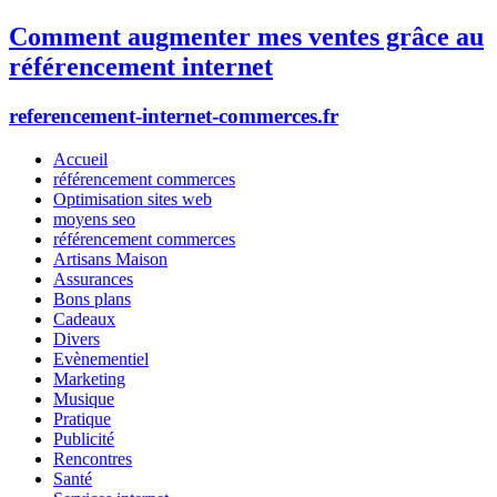
Comment augmenter mes ventes grâce au
référencement internet
referencement-internet-commerces.fr
Accueil
référencement commerces
Optimisation sites web
moyens seo
référencement commerces
Artisans Maison
Assurances
Bons plans
Cadeaux
Divers
Evènementiel
Marketing
Musique
Pratique
Publicité
Rencontres
Santé