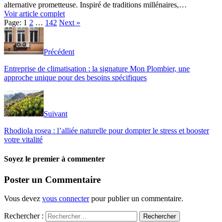
alternative prometteuse. Inspiré de traditions millénaires,…
Voir article complet
Page:
1
2
…
142
Next
»
Précédent
Entreprise de climatisation : la signature Mon Plombier, une
approche unique pour des besoins spécifiques
Suivant
Rhodiola rosea : l’alliée naturelle pour dompter le stress et booster
votre vitalité
Soyez le premier à commenter
Poster un Commentaire
Vous devez
vous connecter
pour publier un commentaire.
Rechercher :