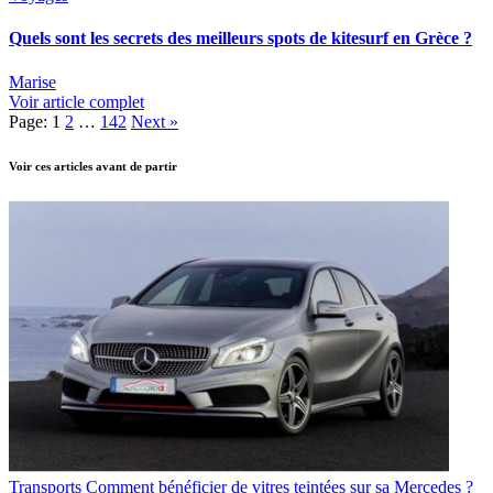
Quels sont les secrets des meilleurs spots de kitesurf en Grèce ?
Marise
Voir article complet
Page:
1
2
…
142
Next
»
Voir ces articles avant de partir
Transports
Comment bénéficier de vitres teintées sur sa Mercedes ?