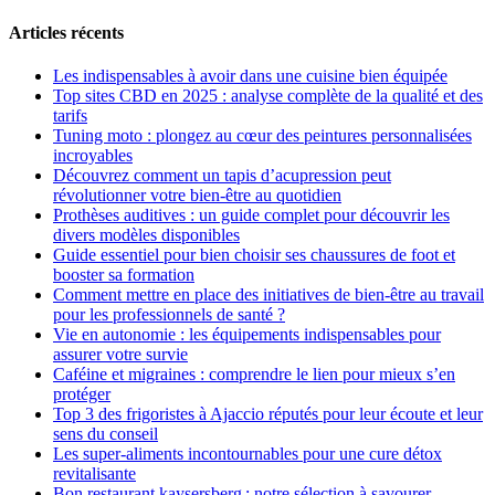
Articles récents
Les indispensables à avoir dans une cuisine bien équipée
Top sites CBD en 2025 : analyse complète de la qualité et des
tarifs
Tuning moto : plongez au cœur des peintures personnalisées
incroyables
Découvrez comment un tapis d’acupression peut
révolutionner votre bien-être au quotidien
Prothèses auditives : un guide complet pour découvrir les
divers modèles disponibles
Guide essentiel pour bien choisir ses chaussures de foot et
booster sa formation
Comment mettre en place des initiatives de bien-être au travail
pour les professionnels de santé ?
Vie en autonomie : les équipements indispensables pour
assurer votre survie
Caféine et migraines : comprendre le lien pour mieux s’en
protéger
Top 3 des frigoristes à Ajaccio réputés pour leur écoute et leur
sens du conseil
Les super-aliments incontournables pour une cure détox
revitalisante
Bon restaurant kaysersberg : notre sélection à savourer