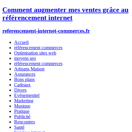
Comment augmenter mes ventes grâce au
référencement internet
referencement-internet-commerces.fr
Accueil
référencement commerces
Optimisation sites web
moyens seo
référencement commerces
Artisans Maison
Assurances
Bons plans
Cadeaux
Divers
Evènementiel
Marketing
Musique
Pratique
Publicité
Rencontres
Santé