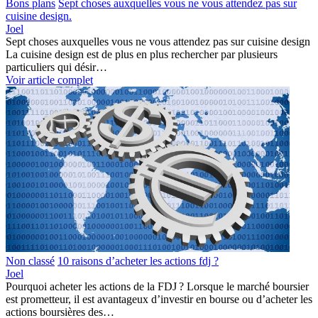
Bons plans
Sept choses auxquelles vous ne vous attendez pas sur
cuisine design.
Joel
Sept choses auxquelles vous ne vous attendez pas sur cuisine design
La cuisine design est de plus en plus rechercher par plusieurs
particuliers qui désir…
Voir article complet
Non classé
10 raisons d’acheter les actions fdj ?
Joel
Pourquoi acheter les actions de la FDJ ? Lorsque le marché boursier
est prometteur, il est avantageux d’investir en bourse ou d’acheter les
actions boursières des…