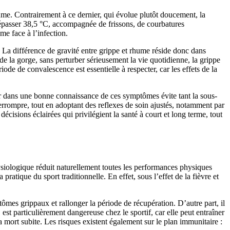
e. Contrairement à ce dernier, qui évolue plutôt doucement, la
 dépasser 38,5 °C, accompagnée de frissons, de courbatures
me face à l’infection.
s. La différence de gravité entre grippe et rhume réside donc dans
de la gorge, sans perturber sérieusement la vie quotidienne, la grippe
ode de convalescence est essentielle à respecter, car les effets de la
ir dans une bonne connaissance de ces symptômes évite tant la sous-
errompre, tout en adoptant des reflexes de soin ajustés, notamment par
écisions éclairées qui privilégient la santé à court et long terme, tout
hysiologique réduit naturellement toutes les performances physiques
pratique du sport traditionnelle. En effet, sous l’effet de la fièvre et
tômes grippaux et rallonger la période de récupération. D’autre part, il
t particulièrement dangereuse chez le sportif, car elle peut entraîner
mort subite. Les risques existent également sur le plan immunitaire :