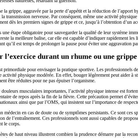
éfenses naturelles, retardant la guérison.
la grippe, aggravée par la perte d’appétit et la réduction de l’apport 
 la transmission nerveuse. Par conséquent, même une activité physique
nt dès les premiers signes de grippe et ce, jusqu’à l’obtention d’un a
ais une étape obligatoire pour sauvegarder la qualité de leur système imm
ste la meilleure balise, car elle est capable d’indiquer rapidement les li
nt qu’il est temps de prolonger la pause pour éviter une aggravation par
 l’exercice durant un rhume ou une grippe
est primordiale pour envisager la pratique sportive. Les professionnels d
une activité physique modérée. En effet, bouger légèrement peut aider à st
ment être réduites pour ne pas épuiser l’organisme.
 douleurs musculaires importantes, l’activité physique intense est fort
re de repos après la fin de la fièvre. Cette précaution permet d’éviter
 nationaux ainsi que par l’OMS, qui insistent sur l’importance de respec
n médecin en cas de doute ou de symptômes persistants. Ce sont ces spéci
u non de l’entraînement. Ces professionnels sont aussi capables de prop
t le corps.
ètes de haut niveau illustrent combien la prudence démarre par la recon