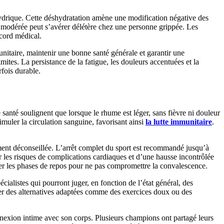
hydrique. Cette déshydratation amène une modification négative des
 modérée peut s’avérer délétère chez une personne grippée. Les
ccord médical.
unitaire, maintenir une bonne santé générale et garantir une
mites. La persistance de la fatigue, les douleurs accentuées et la
fois durable.
e santé soulignent que lorsque le rhume est léger, sans fièvre ni douleur
imuler la circulation sanguine, favorisant ainsi
la lutte immunitaire
.
ement déconseillée. L’arrêt complet du sport est recommandé jusqu’à
 les risques de complications cardiaques et d’une hausse incontrôlée
ter les phases de repos pour ne pas compromettre la convalescence.
alistes qui pourront juger, en fonction de l’état général, des
oser des alternatives adaptées comme des exercices doux ou des
nexion intime avec son corps. Plusieurs champions ont partagé leurs