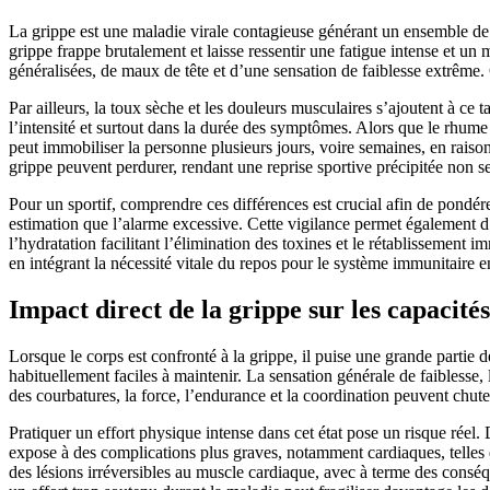
La grippe est une maladie virale contagieuse générant un ensemble d
grippe frappe brutalement et laisse ressentir une fatigue intense et 
généralisées, de maux de tête et d’une sensation de faiblesse extrême. 
Par ailleurs, la toux sèche et les douleurs musculaires s’ajoutent à ce
l’intensité et surtout dans la durée des symptômes. Alors que le rhume 
peut immobiliser la personne plusieurs jours, voire semaines, en raison 
grippe peuvent perdurer, rendant une reprise sportive précipitée non s
Pour un sportif, comprendre ces différences est crucial afin de pondér
estimation que l’alarme excessive. Cette vigilance permet également d’
l’hydratation facilitant l’élimination des toxines et le rétablissement 
en intégrant la nécessité vitale du repos pour le système immunitaire en
Impact direct de la grippe sur les capacités 
Lorsque le corps est confronté à la grippe, il puise une grande partie
habituellement faciles à maintenir. La sensation générale de faiblesse, l
des courbatures, la force, l’endurance et la coordination peuvent chu
Pratiquer un effort physique intense dans cet état pose un risque réel.
expose à des complications plus graves, notamment cardiaques, telles q
des lésions irréversibles au muscle cardiaque, avec à terme des consé