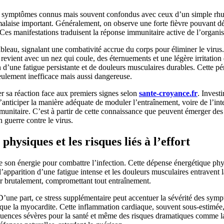
e symptômes connus mais souvent confondus avec ceux d’un simple rhum
un malaise important. Généralement, on observe une forte fièvre pouvant
Ces manifestations traduisent la réponse immunitaire active de l’organis
 tableau, signalant une combativité accrue du corps pour éliminer le viru
revient avec un nez qui coule, des éternuements et une légère irritation 
d’une fatigue persistante et de douleurs musculaires durables. Cette péri
eulement inefficace mais aussi dangereuse.
er sa réaction face aux premiers signes selon
sante-croyance.fr
. Invest
anticiper la manière adéquate de moduler l’entraînement, voire de l’int
immunitaire. C’est à partir de cette connaissance que peuvent émerger des d
 guerre contre le virus.
physiques et les risques liés à l’effort
 de son énergie pour combattre l’infection. Cette dépense énergétique p
’apparition d’une fatigue intense et les douleurs musculaires entravent la 
ter brutalement, compromettant tout entraînement.
 D’une part, ce stress supplémentaire peut accentuer la sévérité des symp
ue la myocardite. Cette inflammation cardiaque, souvent sous-estimée, es
quences sévères pour la santé et même des risques dramatiques comme la 