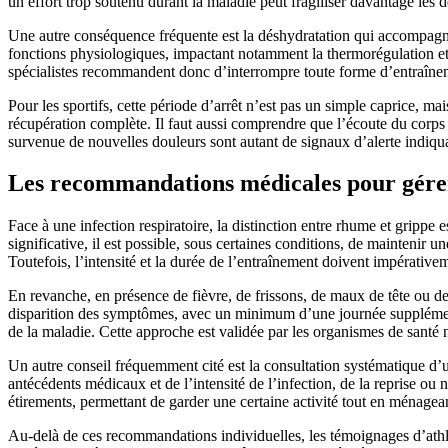
un effort trop soutenu durant la maladie peut fragiliser davantage les d
Une autre conséquence fréquente est la déshydratation qui accompagne 
fonctions physiologiques, impactant notamment la thermorégulation et
spécialistes recommandent donc d’interrompre toute forme d’entraîneme
Pour les sportifs, cette période d’arrêt n’est pas un simple caprice, m
récupération complète. Il faut aussi comprendre que l’écoute du corps re
survenue de nouvelles douleurs sont autant de signaux d’alerte indiqua
Les recommandations médicales pour gérer
Face à une infection respiratoire, la distinction entre rhume et grippe 
significative, il est possible, sous certaines conditions, de maintenir 
Toutefois, l’intensité et la durée de l’entraînement doivent impérative
En revanche, en présence de fièvre, de frissons, de maux de tête ou de
disparition des symptômes, avec un minimum d’une journée supplémentai
de la maladie. Cette approche est validée par les organismes de santé
Un autre conseil fréquemment cité est la consultation systématique d’u
antécédents médicaux et de l’intensité de l’infection, de la reprise o
étirements, permettant de garder une certaine activité tout en ménagean
Au-delà de ces recommandations individuelles, les témoignages d’athl