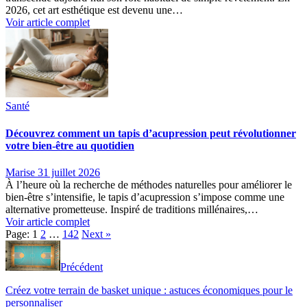
2026, cet art esthétique est devenu une…
Voir article complet
Santé
Découvrez comment un tapis d’acupression peut révolutionner
votre bien-être au quotidien
Marise
31 juillet 2026
À l’heure où la recherche de méthodes naturelles pour améliorer le
bien-être s’intensifie, le tapis d’acupression s’impose comme une
alternative prometteuse. Inspiré de traditions millénaires,…
Voir article complet
Page:
1
2
…
142
Next
»
Précédent
Créez votre terrain de basket unique : astuces économiques pour le
personnaliser