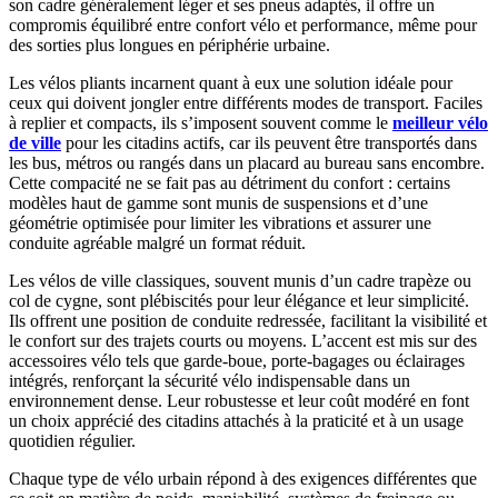
son cadre généralement léger et ses pneus adaptés, il offre un
compromis équilibré entre confort vélo et performance, même pour
des sorties plus longues en périphérie urbaine.
Les vélos pliants incarnent quant à eux une solution idéale pour
ceux qui doivent jongler entre différents modes de transport. Faciles
à replier et compacts, ils s’imposent souvent comme le
meilleur vélo
de ville
pour les citadins actifs, car ils peuvent être transportés dans
les bus, métros ou rangés dans un placard au bureau sans encombre.
Cette compacité ne se fait pas au détriment du confort : certains
modèles haut de gamme sont munis de suspensions et d’une
géométrie optimisée pour limiter les vibrations et assurer une
conduite agréable malgré un format réduit.
Les vélos de ville classiques, souvent munis d’un cadre trapèze ou
col de cygne, sont plébiscités pour leur élégance et leur simplicité.
Ils offrent une position de conduite redressée, facilitant la visibilité et
le confort sur des trajets courts ou moyens. L’accent est mis sur des
accessoires vélo tels que garde-boue, porte-bagages ou éclairages
intégrés, renforçant la sécurité vélo indispensable dans un
environnement dense. Leur robustesse et leur coût modéré en font
un choix apprécié des citadins attachés à la praticité et à un usage
quotidien régulier.
Chaque type de vélo urbain répond à des exigences différentes que