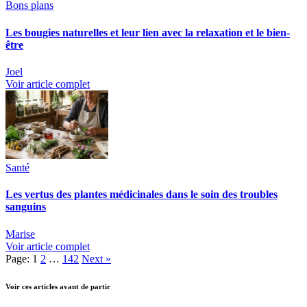
Bons plans
Les bougies naturelles et leur lien avec la relaxation et le bien-
être
Joel
Voir article complet
Santé
Les vertus des plantes médicinales dans le soin des troubles
sanguins
Marise
Voir article complet
Page:
1
2
…
142
Next
»
Voir ces articles avant de partir