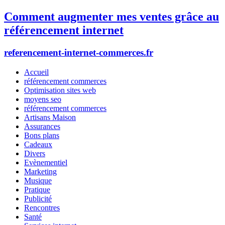
Comment augmenter mes ventes grâce au
référencement internet
referencement-internet-commerces.fr
Accueil
référencement commerces
Optimisation sites web
moyens seo
référencement commerces
Artisans Maison
Assurances
Bons plans
Cadeaux
Divers
Evènementiel
Marketing
Musique
Pratique
Publicité
Rencontres
Santé