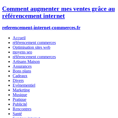
Comment augmenter mes ventes grâce au
référencement internet
referencement-internet-commerces.fr
Accueil
référencement commerces
Optimisation sites web
moyens seo
référencement commerces
Artisans Maison
Assurances
Bons plans
Cadeaux
Divers
Evènementiel
Marketing
Musique
Pratique
Publicité
Rencontres
Santé