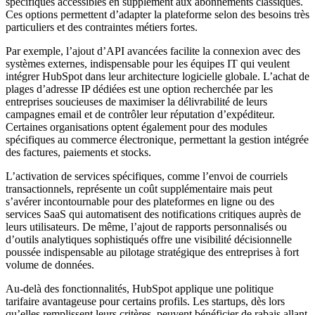
spécifiques accessibles en supplément aux abonnements classiques.
Ces options permettent d’adapter la plateforme selon des besoins très
particuliers et des contraintes métiers fortes.
Par exemple, l’ajout d’API avancées facilite la connexion avec des
systèmes externes, indispensable pour les équipes IT qui veulent
intégrer HubSpot dans leur architecture logicielle globale. L’achat de
plages d’adresse IP dédiées est une option recherchée par les
entreprises soucieuses de maximiser la délivrabilité de leurs
campagnes email et de contrôler leur réputation d’expéditeur.
Certaines organisations optent également pour des modules
spécifiques au commerce électronique, permettant la gestion intégrée
des factures, paiements et stocks.
L’activation de services spécifiques, comme l’envoi de courriels
transactionnels, représente un coût supplémentaire mais peut
s’avérer incontournable pour des plateformes en ligne ou des
services SaaS qui automatisent des notifications critiques auprès de
leurs utilisateurs. De même, l’ajout de rapports personnalisés ou
d’outils analytiques sophistiqués offre une visibilité décisionnelle
poussée indispensable au pilotage stratégique des entreprises à fort
volume de données.
Au-delà des fonctionnalités, HubSpot applique une politique
tarifaire avantageuse pour certains profils. Les startups, dès lors
qu’elles remplissent leurs critères, peuvent bénéficier de rabais allant