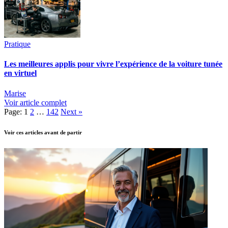
Pratique
Les meilleures applis pour vivre l’expérience de la voiture tunée
en virtuel
Marise
Voir article complet
Page:
1
2
…
142
Next
»
Voir ces articles avant de partir