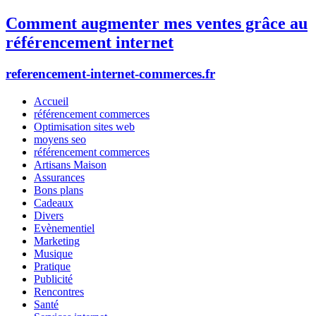
Comment augmenter mes ventes grâce au
référencement internet
referencement-internet-commerces.fr
Accueil
référencement commerces
Optimisation sites web
moyens seo
référencement commerces
Artisans Maison
Assurances
Bons plans
Cadeaux
Divers
Evènementiel
Marketing
Musique
Pratique
Publicité
Rencontres
Santé