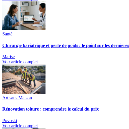
Santé
Chirurgie bariatrique et perte de poids : le point sur les dernière
Marise
Voir article complet
Artisans Maison
Rénovation toiture : comprendre le calcul du prix
Povoski
Voir article complet