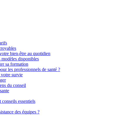
rifs
croyables
otre bien-être au quotidien
s modèles disponibles
ter sa formation
pour les professionnels de santé ?
 votre survie
éger
sens du conseil
sante
 conseils essentiels
istance des équipes ?