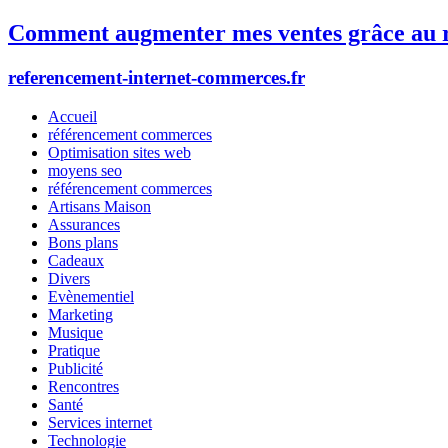
Comment augmenter mes ventes grâce au r
referencement-internet-commerces.fr
Accueil
référencement commerces
Optimisation sites web
moyens seo
référencement commerces
Artisans Maison
Assurances
Bons plans
Cadeaux
Divers
Evènementiel
Marketing
Musique
Pratique
Publicité
Rencontres
Santé
Services internet
Technologie