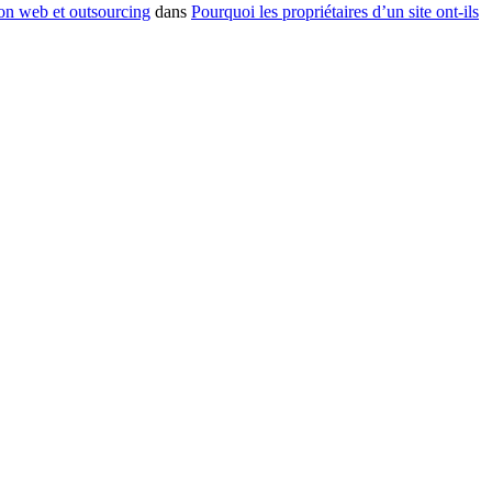
ion web et outsourcing
dans
Pourquoi les propriétaires d’un site ont-ils