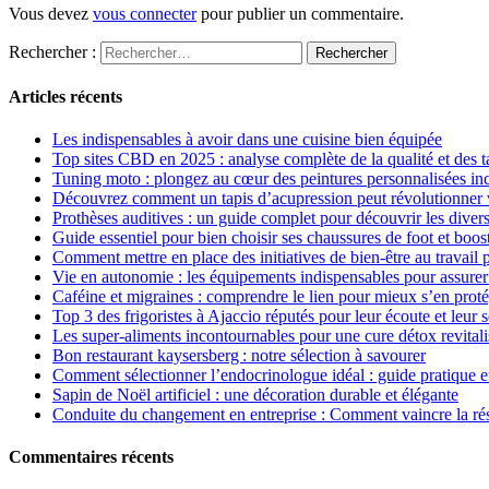
Vous devez
vous connecter
pour publier un commentaire.
Rechercher :
Articles récents
Les indispensables à avoir dans une cuisine bien équipée
Top sites CBD en 2025 : analyse complète de la qualité et des ta
Tuning moto : plongez au cœur des peintures personnalisées in
Découvrez comment un tapis d’acupression peut révolutionner v
Prothèses auditives : un guide complet pour découvrir les diver
Guide essentiel pour bien choisir ses chaussures de foot et boos
Comment mettre en place des initiatives de bien-être au travail 
Vie en autonomie : les équipements indispensables pour assurer
Caféine et migraines : comprendre le lien pour mieux s’en prot
Top 3 des frigoristes à Ajaccio réputés pour leur écoute et leur 
Les super-aliments incontournables pour une cure détox revitali
Bon restaurant kaysersberg : notre sélection à savourer
Comment sélectionner l’endocrinologue idéal : guide pratique et
Sapin de Noël artificiel : une décoration durable et élégante
Conduite du changement en entreprise : Comment vaincre la rés
Commentaires récents