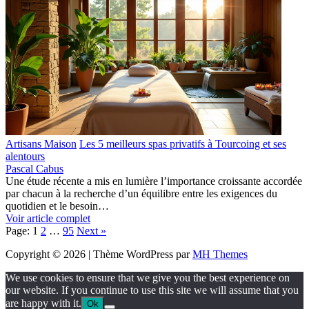
Artisans Maison
Les 5 meilleurs spas privatifs à Tourcoing et ses
alentours
Pascal Cabus
Une étude récente a mis en lumière l’importance croissante accordée
par chacun à la recherche d’un équilibre entre les exigences du
quotidien et le besoin…
Voir article complet
Page:
1
2
…
95
Next
»
Copyright © 2026 | Thème WordPress par
MH Themes
We use cookies to ensure that we give you the best experience on
our website. If you continue to use this site we will assume that you
are happy with it.
Ok