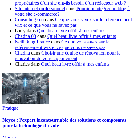
propriétaires d’un site ont-ils besoin d’un rédacteur web ?
Site internet professionnel
dans
Pourquoi intégrer un blog à
votre site e-commerce?
Consulting seo
dans
Ce que vous savez sur le référencement
wix et ce que vous ne savez pas
Larry
dans
Quel beau livre offrir à mes enfants
Chadna 08
dans
Quel beau livre offrir à mes enfants
Netlinking France
dans
Ce que vous savez sur le
référencement wix et ce que vous ne savez pas
Chadna
dans
Choisir une équipe de rénovation pour la
rénovation de votre appartement
Charles
dans
Quel beau livre offrir à mes enfants
Pratique
Neyco : l’expert incontournable des solutions et composants
pour la technologie du vide
Marise