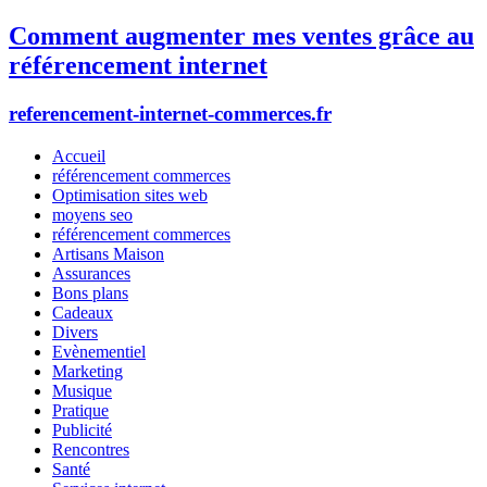
Comment augmenter mes ventes grâce au
référencement internet
referencement-internet-commerces.fr
Accueil
référencement commerces
Optimisation sites web
moyens seo
référencement commerces
Artisans Maison
Assurances
Bons plans
Cadeaux
Divers
Evènementiel
Marketing
Musique
Pratique
Publicité
Rencontres
Santé