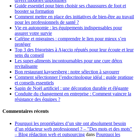
divers modèles disponibles
Guide essentiel pour bien choisir ses chaussures de foot et
booster sa formation
Comment mettre en place des initiatives de bien-être au travail
pour les professionnels de santé ?
Vie en autonomie : les équipements indispensables pour
assurer votre survie
Caféine et migraines : comprendre le lien pour mieux s’en
protéger
Top 3 des frigoristes à Ajaccio réputés pour leur écoute et leur
sens du conseil
Les super-aliments incontournables pour une cure détox
revitalisante
Bon restaurant kaysersberg : notre sélection à savourer
Comment sélectionner l’endocrinologue idéal : guide pratique
et conseils essentiels
Sapin de Noël artificiel : une décoration durable et élégante
Conduite du changement en entreprise : Comment vaincre la
résistance des équipes ?
Commentaires récents
Pourquoi les propriétaires d’un site ont absolument besoin
d’un rédacteur web professionnel ? – "Des mots et des mots"
– Blog rédaction web et outsourcing
dans
Pourquoi les