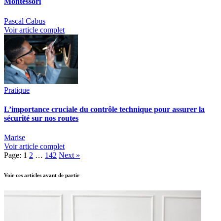
Montessori
Pascal Cabus
Voir article complet
Pratique
L’importance cruciale du contrôle technique pour assurer la
sécurité sur nos routes
Marise
Voir article complet
Page:
1
2
…
142
Next
»
Voir ces articles avant de partir