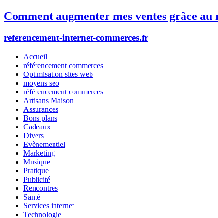
Comment augmenter mes ventes grâce au r
referencement-internet-commerces.fr
Accueil
référencement commerces
Optimisation sites web
moyens seo
référencement commerces
Artisans Maison
Assurances
Bons plans
Cadeaux
Divers
Evènementiel
Marketing
Musique
Pratique
Publicité
Rencontres
Santé
Services internet
Technologie