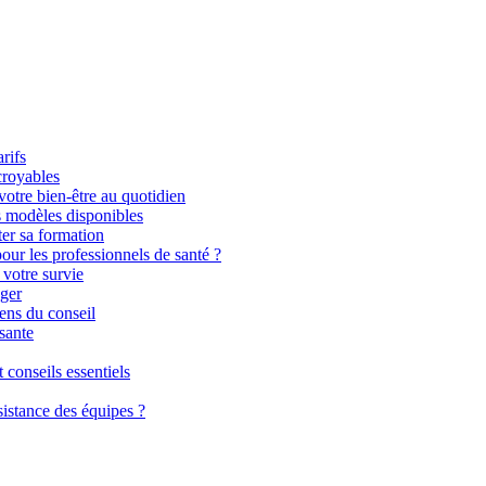
rifs
croyables
otre bien-être au quotidien
s modèles disponibles
ter sa formation
pour les professionnels de santé ?
 votre survie
éger
sens du conseil
sante
 conseils essentiels
istance des équipes ?