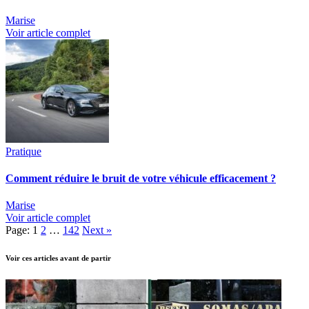
Marise
Voir article complet
Pratique
Comment réduire le bruit de votre véhicule efficacement ?
Marise
Voir article complet
Page:
1
2
…
142
Next
»
Voir ces articles avant de partir