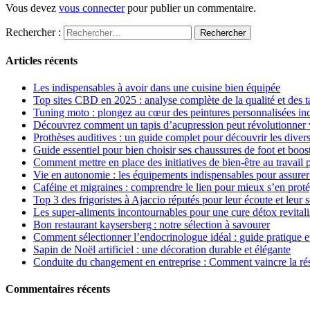
Vous devez
vous connecter
pour publier un commentaire.
Rechercher :
Articles récents
Les indispensables à avoir dans une cuisine bien équipée
Top sites CBD en 2025 : analyse complète de la qualité et des ta
Tuning moto : plongez au cœur des peintures personnalisées in
Découvrez comment un tapis d’acupression peut révolutionner v
Prothèses auditives : un guide complet pour découvrir les diver
Guide essentiel pour bien choisir ses chaussures de foot et boos
Comment mettre en place des initiatives de bien-être au travail 
Vie en autonomie : les équipements indispensables pour assurer
Caféine et migraines : comprendre le lien pour mieux s’en prot
Top 3 des frigoristes à Ajaccio réputés pour leur écoute et leur 
Les super-aliments incontournables pour une cure détox revitali
Bon restaurant kaysersberg : notre sélection à savourer
Comment sélectionner l’endocrinologue idéal : guide pratique et
Sapin de Noël artificiel : une décoration durable et élégante
Conduite du changement en entreprise : Comment vaincre la rés
Commentaires récents